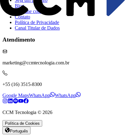
Seja um parceiro​​​​‌ ‍ ​‍​‍‌‍ ‌ ​‍‌‍‍‌‌‍‌ ‌‍‍‌‌‍ ‍​‍​‍​ ‍‍​‍​‍‌ ​ ‌‍​‌‌‍ ‍‌‍‍‌‌ ‌​‌ ‍‌​‍ ‍‌‍‍‌‌‍ ​‍​‍​‍ ​​‍​‍‌‍‍​‌ ​‍‌‍‌‌‌‍‌‍​‍​‍​ ‍‍​‍​‍‌‍‍​‌ ‌​‌ ‌​‌ ​​‌ ​ ​ ‍‍​‍ ​‍ ‌‍​ ‌‍​ ‌‍ ‌‌ ‌​‌‍‌‌‌‍​ ‌‍ ‍‌‍ ‌‍ ​‌‍ ‌‍‌ ‌‍‍‌‌‍​‌​‍ ‍‌‍​ ‌‍ ‌‍ ‌​‍ ‍‌‍​‍‌ ​‍​‍ ‌‍​‌‌‍‌​‌‍ ‌‌‍‍‌‌‍ ‍​‍ ‌‍‍‌‌‍ ‍‌ ‌​‌‍‌‌‌‍ ‍‌ ‌​​‍ ‌‍‌‌‌‍‌​‌‍‍‌‌ ‌​​‍ ‌‍ ‌‌‍ ‌‍‌​‌‍‌‌​ ‌‌ ​​‌ ​‍‌‍‌‌‌ ​ ‌‍‌‌‌‍ ‍‌ ‌​‌‍​‌‌ ‌​‌‍‍‌‌‍ ‌‍ ‍​ ‍ ‌‍‍‌‌‍‌​​ ‌‌‍‌‍‌‍ ‌‍ ‌ ‌​‌‍‌‌‌ ​‍​ ‍ ‌ ‌​‌ ‍‌‌ ​​‌‍‌‌​ ‌‌‍‌‍‌‍ ‌‍ ‌ ‌​‌‍‌‌‌ ​‍​ ‍ ‌ ​​‌‍​‌‌ ‌​‌‍‍​​ ‌‌‍‌‍‌‍ ‌‍ ‌ ‌​‌‍‌‌‌ ​‍‌​‌ ‌ ​‍‌‍ ‌ ‌‌‌ ​​‌ ​ ​‍‌‌​ ‌‌‌​​‍‌‌ ‌‍‍ ‌‍‌‌‌ ‍‌​‍‌‌​ ​ ‌​‌​​‍‌‌​ ​ ‌​‌​​‍‌‌​ ​‍​ ​‍​ ​ ‌‍​‌​ ​ ‌‍​‌​ ​ ‌‍‌‌​ ​‍​ ​ ‌‍‌​​ ‌‌‌‍‌‍​ ‍​​‍‌‌​ ​‍​ ​‍​‍‌‌​ ‌‌‌​‌​​‍ ‍‌‍‌‍‌‍ ‌‍ ‌ ‌​‌‍‌‌‌ ​‍‌​‍‌‌ ‌​‌‍‌‌‌‍ ‌‌ ​ ​‍‌‌​ ‌‌‌​​‍‌‌ ‌‍‍ ‌‍‌‌‌ ‍‌​‍‌‌​ ​ ‌​‌​​‍‌‌​ ​ ‌​‌​​‍‌‌​ ​‍​ ​‍​ ‌ ‌‍‌‍‌‍‌‌​ ‌ ​ ​ ‌‍‌‍‌‍​‌​ ‌‌​ ​​​ ​‌‌‍‌​‌‍​‍​‍‌‌​ ​‍​ ​‍​‍‌‌​ ‌‌‌​‌​​‍ ‍‌‍ ​‌‍​‌‌‍​‍‌‍‌‌‌‍ ​​‍‌‌​ ‌‌‌​​‍‌‌ ‌‍‍ ‌‍‌‌‌ ‍‌​‍‌‌​ ​ ‌​‌​​‍‌‌​ ​ ‌​‌​​‍‌‌​ ​‍​ ​‍‌ ​​‌ ‌​​‍‌‌​ ​‍​ ​‍​‍‌‌​ ‌‌‌​‌​​‍ ‍‌ ‌‍‌‍​‌‌‍ ​‌ ‌‌‌‍‌‌​ ‌‍​‍‌‍​‌‌ ​ ‌‍‌‌‌‌‌‌‌ ​‍‌‍ ​​ ‌‌‍‍​‌ ‌​‌ ‌​‌ ​​‌ ​ ​‍‌‌​ ​ ‌​​‌​‍‌‌​ ​‍‌​‌‍​‍‌‌​ ​‍‌​‌‍‌‍​ ‌‍​ ‌‍ ‌‌ ‌​‌‍‌‌‌‍​ ‌‍ ‍‌‍ ‌‍ ​‌‍ ‌‍‌ ‌‍‍‌‌‍​‌​‍ ‍‌‍​ ‌‍ ‌‍ ‌​‍ ‍‌‍​‍‌ ​‍​‍‌‌​ ​‍‌​‌‍‌‍​‌‌‍‌​‌‍ ‌‌‍‍‌‌‍ ‍​‍‌‍‌‍‍‌‌‍‌​​ ‌‌‍‌‍‌‍ ‌‍ ‌ ‌​‌‍‌‌‌ ​‍​‍‌‍‌ ‌​‌ ‍‌‌ ​​‌‍‌‌​ ‌‌‍‌‍‌‍ ‌‍ ‌ ‌​‌‍‌‌‌ ​‍​‍‌‍‌ ​​‌‍​‌‌ ‌​‌‍‍​​ ‌‌‍‌‍‌‍ ‌‍ ‌ ‌​‌‍‌‌‌ ​‍‌​‌ ‌ ​‍‌‍ ‌ ‌‌‌ ​​‌ ​ ​‍‌‌​ ‌‌‌​​‍‌‌ ‌‍‍ ‌‍‌‌‌ ‍‌​‍‌‌​ ​ ‌​‌​​‍‌‌​ ​ ‌​‌​​‍‌‌​ ​‍​ ​‍​ ​ ‌‍​‌​ ​ ‌‍​‌​ ​ ‌‍‌‌​ ​‍​ ​ ‌‍‌​​ ‌‌‌‍‌‍​ ‍​​‍‌‌​ ​‍​ ​‍​‍‌‌​ ‌‌‌​‌​​‍ ‍‌‍‌‍‌‍ ‌‍ ‌ ‌​‌‍‌‌‌ ​‍‌​‍‌‌ ‌​‌‍‌‌‌‍ ‌‌ ​ ​‍‌‌​ ‌‌‌​​‍‌‌ ‌‍‍ ‌‍‌‌‌ ‍‌​‍‌‌​ ​ ‌​‌​​‍‌‌​ ​ ‌​‌​​‍‌‌​ ​‍​ ​‍​ ‌ ‌‍‌‍‌‍‌‌​ ‌ ​ ​ ‌‍‌‍‌‍​‌​ ‌‌​ ​​​ ​‌‌‍‌​‌‍​‍​‍‌‌​ ​‍​ ​‍​‍‌‌​ ‌‌‌​‌​​‍ ‍‌‍ ​‌‍​‌‌‍​‍‌‍‌‌‌‍ ​​‍‌‌​ ‌‌‌​​‍‌‌ ‌‍‍ ‌‍‌‌‌ ‍‌​‍‌‌​ ​ ‌​‌​​‍‌‌​ ​ ‌​‌​​‍‌‌​ ​‍​ ​‍‌ ​​‌ ‌​​‍‌‌​ ​‍​ ​‍​‍‌‌​ ‌‌‌​‌​​‍ ‍‌ ‌‍‌‍​‌‌‍ ​‌ ‌‌‌‍‌‌​‍‌‍‌ ​​‌‍‌‌‌ ​‍‌ ​ ‌ ​​‌‍‌‌‌‍​ ‌ ‌​‌‍‍‌‌ ‌‍‌‍‌‌​ ‌‌ ​​‌ ‌‌‌‍​‍‌‍ ​‌‍‍‌‌ ​ ‌‍‍​‌‍‌‌‌‍‌​​‍​‍‌ ‌
Blog​​​​‌ ‍ ​‍​‍‌‍ ‌ ​‍‌‍‍‌‌‍‌ ‌‍‍‌‌‍ ‍​‍​‍​ ‍‍​‍​‍‌ ​ ‌‍​‌‌‍ ‍‌‍‍‌‌ ‌​‌ ‍‌​‍ ‍‌‍‍‌‌‍ ​‍​‍​‍ ​​‍​‍‌‍‍​‌ ​‍‌‍‌‌‌‍‌‍​‍​‍​ ‍‍​‍​‍‌‍‍​‌ ‌​‌ ‌​‌ ​​‌ ​ ​ ‍‍​‍ ​‍ ‌‍​ ‌‍​ ‌‍ ‌‌ ‌​‌‍‌‌‌‍​ ‌‍ ‍‌‍ ‌‍ ​‌‍ ‌‍‌ ‌‍‍‌‌‍​‌​‍ ‍‌‍​ ‌‍ ‌‍ ‌​‍ ‍‌‍​‍‌ ​‍​‍ ‌‍​‌‌‍‌​‌‍ ‌‌‍‍‌‌‍ ‍​‍ ‌‍‍‌‌‍ ‍‌ ‌​‌‍‌‌‌‍ ‍‌ ‌​​‍ ‌‍‌‌‌‍‌​‌‍‍‌‌ ‌​​‍ ‌‍ ‌‌‍ ‌‍‌​‌‍‌‌​ ‌‌ ​​‌ ​‍‌‍‌‌‌ ​ ‌‍‌‌‌‍ ‍‌ ‌​‌‍​‌‌ ‌​‌‍‍‌‌‍ ‌‍ ‍​ ‍ ‌‍‍‌‌‍‌​​ ‌‌‍‌‍‌‍ ‌‍ ‌ ‌​‌‍‌‌‌ ​‍​ ‍ ‌ ‌​‌ ‍‌‌ ​​‌‍‌‌​ ‌‌‍‌‍‌‍ ‌‍ ‌ ‌​‌‍‌‌‌ ​‍​ ‍ ‌ ​​‌‍​‌‌ ‌​‌‍‍​​ ‌‌‍‌‍‌‍ ‌‍ ‌ ‌​‌‍‌‌‌ ​‍‌​‌ ‌ ​‍‌‍ ‌ ‌‌‌ ​​‌ ​ ​‍‌‌​ ‌‌‌​​‍‌‌ ‌‍‍ ‌‍‌‌‌ ‍‌​‍‌‌​ ​ ‌​‌​​‍‌‌​ ​ ‌​‌​​‍‌‌​ ​‍​ ​‍​ ​ ‌‍​‌​ ​ ‌‍​‌​ ​ ‌‍‌‌​ ​‍​ ​ ‌‍‌​​ ‌‌‌‍‌‍​ ‍​​‍‌‌​ ​‍​ ​‍​‍‌‌​ ‌‌‌​‌​​‍ ‍‌‍‌‍‌‍ ‌‍ ‌ ‌​‌‍‌‌‌ ​‍‌​‍‌‌ ‌​‌‍‌‌‌‍ ‌‌ ​ ​‍‌‌​ ‌‌‌​​‍‌‌ ‌‍‍ ‌‍‌‌‌ ‍‌​‍‌‌​ ​ ‌​‌​​‍‌‌​ ​ ‌​‌​​‍‌‌​ ​‍​ ​‍​ ​‌‌‍‌‌​ ‌ ​ ‍‌​ ​​​ ‌‍​ ‌​‌‍​‍​ ‍‌‌‍‌​​ ​‌​ ​‍​‍‌‌​ ​‍​ ​‍​‍‌‌​ ‌‌‌​‌​​‍ ‍‌‍ ​‌‍​‌‌‍​‍‌‍‌‌‌‍ ​​‍‌‌​ ‌‌‌​​‍‌‌ ‌‍‍ ‌‍‌‌‌ ‍‌​‍‌‌​ ​ ‌​‌​​‍‌‌​ ​ ‌​‌​​‍‌‌​ ​‍​ ​‍‌ ​​‌ ‌​​‍‌‌​ ​‍​ ​‍​‍‌‌​ ‌‌‌​‌​​‍ ‍‌ ‌‍‌‍​‌‌‍ ​‌ ‌‌‌‍‌‌​ ‌‍​‍‌‍​‌‌ ​ ‌‍‌‌‌‌‌‌‌ ​‍‌‍ ​​ ‌‌‍‍​‌ ‌​‌ ‌​‌ ​​‌ ​ ​‍‌‌​ ​ ‌​​‌​‍‌‌​ ​‍‌​‌‍​‍‌‌​ ​‍‌​‌‍‌‍​ ‌‍​ ‌‍ ‌‌ ‌​‌‍‌‌‌‍​ ‌‍ ‍‌‍ ‌‍ ​‌‍ ‌‍‌ ‌‍‍‌‌‍​‌​‍ ‍‌‍​ ‌‍ ‌‍ ‌​‍ ‍‌‍​‍‌ ​‍​‍‌‌​ ​‍‌​‌‍‌‍​‌‌‍‌​‌‍ ‌‌‍‍‌‌‍ ‍​‍‌‍‌‍‍‌‌‍‌​​ ‌‌‍‌‍‌‍ ‌‍ ‌ ‌​‌‍‌‌‌ ​‍​‍‌‍‌ ‌​‌ ‍‌‌ ​​‌‍‌‌​ ‌‌‍‌‍‌‍ ‌‍ ‌ ‌​‌‍‌‌‌ ​‍​‍‌‍‌ ​​‌‍​‌‌ ‌​‌‍‍​​ ‌‌‍‌‍‌‍ ‌‍ ‌ ‌​‌‍‌‌‌ ​‍‌​‌ ‌ ​‍‌‍ ‌ ‌‌‌ ​​‌ ​ ​‍‌‌​ ‌‌‌​​‍‌‌ ‌‍‍ ‌‍‌‌‌ ‍‌​‍‌‌​ ​ ‌​‌​​‍‌‌​ ​ ‌​‌​​‍‌‌​ ​‍​ ​‍​ ​ ‌‍​‌​ ​ ‌‍​‌​ ​ ‌‍‌‌​ ​‍​ ​ ‌‍‌​​ ‌‌‌‍‌‍​ ‍​​‍‌‌​ ​‍​ ​‍​‍‌‌​ ‌‌‌​‌​​‍ ‍‌‍‌‍‌‍ ‌‍ ‌ ‌​‌‍‌‌‌ ​‍‌​‍‌‌ ‌​‌‍‌‌‌‍ ‌‌ ​ ​‍‌‌​ ‌‌‌​​‍‌‌ ‌‍‍ ‌‍‌‌‌ ‍‌​‍‌‌​ ​ ‌​‌​​‍‌‌​ ​ ‌​‌​​‍‌‌​ ​‍​ ​‍​ ​‌‌‍‌‌​ ‌ ​ ‍‌​ ​​​ ‌‍​ ‌​‌‍​‍​ ‍‌‌‍‌​​ ​‌​ ​‍​‍‌‌​ ​‍​ ​‍​‍‌‌​ ‌‌‌​‌​​‍ ‍‌‍ ​‌‍​‌‌‍​‍‌‍‌‌‌‍ ​​‍‌‌​ ‌‌‌​​‍‌‌ ‌‍‍ ‌‍‌‌‌ ‍‌​‍‌‌​ ​ ‌​‌​​‍‌‌​ ​ ‌​‌​​‍‌‌​ ​‍​ ​‍‌ ​​‌ ‌​​‍‌‌​ ​‍​ ​‍​‍‌‌​ ‌‌‌​‌​​‍ ‍‌ ‌‍‌‍​‌‌‍ ​‌ ‌‌‌‍‌‌​‍‌‍‌ ​​‌‍‌‌‌ ​‍‌ ​ ‌ ​​‌‍‌‌‌‍​ ‌ ‌​‌‍‍‌‌ ‌‍‌‍‌‌​ ‌‌ ​​‌ ‌‌‌‍​‍‌‍ ​‌‍‍‌‌ ​ ‌‍‍​‌‍‌‌‌‍‌​​‍​‍‌ ‌
Trabalhe conosco​​​​‌ ‍ ​‍​‍‌‍ ‌ ​‍‌‍‍‌‌‍‌ ‌‍‍‌‌‍ ‍​‍​‍​ ‍‍​‍​‍‌ ​ ‌‍​‌‌‍ ‍‌‍‍‌‌ ‌​‌ ‍‌​‍ ‍‌‍‍‌‌‍ ​‍​‍​‍ ​​‍​‍‌‍‍​‌ ​‍‌‍‌‌‌‍‌‍​‍​‍​ ‍‍​‍​‍‌‍‍​‌ ‌​‌ ‌​‌ ​​‌ ​ ​ ‍‍​‍ ​‍ ‌‍​ ‌‍​ ‌‍ ‌‌ ‌​‌‍‌‌‌‍​ ‌‍ ‍‌‍ ‌‍ ​‌‍ ‌‍‌ ‌‍‍‌‌‍​‌​‍ ‍‌‍​ ‌‍ ‌‍ ‌​‍ ‍‌‍​‍‌ ​‍​‍ ‌‍​‌‌‍‌​‌‍ ‌‌‍‍‌‌‍ ‍​‍ ‌‍‍‌‌‍ ‍‌ ‌​‌‍‌‌‌‍ ‍‌ ‌​​‍ ‌‍‌‌‌‍‌​‌‍‍‌‌ ‌​​‍ ‌‍ ‌‌‍ ‌‍‌​‌‍‌‌​ ‌‌ ​​‌ ​‍‌‍‌‌‌ ​ ‌‍‌‌‌‍ ‍‌ ‌​‌‍​‌‌ ‌​‌‍‍‌‌‍ ‌‍ ‍​ ‍ ‌‍‍‌‌‍‌​​ ‌‌‍‌‍‌‍ ‌‍ ‌ ‌​‌‍‌‌‌ ​‍​ ‍ ‌ ‌​‌ ‍‌‌ ​​‌‍‌‌​ ‌‌‍‌‍‌‍ ‌‍ ‌ ‌​‌‍‌‌‌ ​‍​ ‍ ‌ ​​‌‍​‌‌ ‌​‌‍‍​​ ‌‌‍‌‍‌‍ ‌‍ ‌ ‌​‌‍‌‌‌ ​‍‌​‌ ‌ ​‍‌‍ ‌ ‌‌‌ ​​‌ ​ ​‍‌‌​ ‌‌‌​​‍‌‌ ‌‍‍ ‌‍‌‌‌ ‍‌​‍‌‌​ ​ ‌​‌​​‍‌‌​ ​ ‌​‌​​‍‌‌​ ​‍​ ​‍​ ​ ‌‍​‌​ ​ ‌‍​‌​ ​ ‌‍‌‌​ ​‍​ ​ ‌‍‌​​ ‌‌‌‍‌‍​ ‍​​‍‌‌​ ​‍​ ​‍​‍‌‌​ ‌‌‌​‌​​‍ ‍‌‍‌‍‌‍ ‌‍ ‌ ‌​‌‍‌‌‌ ​‍‌​‍‌‌ ‌​‌‍‌‌‌‍ ‌‌ ​ ​‍‌‌​ ‌‌‌​​‍‌‌ ‌‍‍ ‌‍‌‌‌ ‍‌​‍‌‌​ ​ ‌​‌​​‍‌‌​ ​ ‌​‌​​‍‌‌​ ​‍​ ​‍‌‍‌​‌‍​‍‌‍​ ​ ​​‌‍‌‌‌‍‌‌​ ‌​​ ​‍​ ‌​​ ​​‌‍​‌​ ‍‌​‍‌‌​ ​‍​ ​‍​‍‌‌​ ‌‌‌​‌​​‍ ‍‌‍ ​‌‍​‌‌‍​‍‌‍‌‌‌‍ ​​‍‌‌​ ‌‌‌​​‍‌‌ ‌‍‍ ‌‍‌‌‌ ‍‌​‍‌‌​ ​ ‌​‌​​‍‌‌​ ​ ‌​‌​​‍‌‌​ ​‍​ ​‍‌ ​​‌ ‌​​‍‌‌​ ​‍​ ​‍​‍‌‌​ ‌‌‌​‌​​‍ ‍‌ ‌‍‌‍​‌‌‍ ​‌ ‌‌‌‍‌‌​ ‌‍​‍‌‍​‌‌ ​ ‌‍‌‌‌‌‌‌‌ ​‍‌‍ ​​ ‌‌‍‍​‌ ‌​‌ ‌​‌ ​​‌ ​ ​‍‌‌​ ​ ‌​​‌​‍‌‌​ ​‍‌​‌‍​‍‌‌​ ​‍‌​‌‍‌‍​ ‌‍​ ‌‍ ‌‌ ‌​‌‍‌‌‌‍​ ‌‍ ‍‌‍ ‌‍ ​‌‍ ‌‍‌ ‌‍‍‌‌‍​‌​‍ ‍‌‍​ ‌‍ ‌‍ ‌​‍ ‍‌‍​‍‌ ​‍​‍‌‌​ ​‍‌​‌‍‌‍​‌‌‍‌​‌‍ ‌‌‍‍‌‌‍ ‍​‍‌‍‌‍‍‌‌‍‌​​ ‌‌‍‌‍‌‍ ‌‍ ‌ ‌​‌‍‌‌‌ ​‍​‍‌‍‌ ‌​‌ ‍‌‌ ​​‌‍‌‌​ ‌‌‍‌‍‌‍ ‌‍ ‌ ‌​‌‍‌‌‌ ​‍​‍‌‍‌ ​​‌‍​‌‌ ‌​‌‍‍​​ ‌‌‍‌‍‌‍ ‌‍ ‌ ‌​‌‍‌‌‌ ​‍‌​‌ ‌ ​‍‌‍ ‌ ‌‌‌ ​​‌ ​ ​‍‌‌​ ‌‌‌​​‍‌‌ ‌‍‍ ‌‍‌‌‌ ‍‌​‍‌‌​ ​ ‌​‌​​‍‌‌​ ​ ‌​‌​​‍‌‌​ ​‍​ ​‍​ ​ ‌‍​‌​ ​ ‌‍​‌​ ​ ‌‍‌‌​ ​‍​ ​ ‌‍‌​​ ‌‌‌‍‌‍​ ‍​​‍‌‌​ ​‍​ ​‍​‍‌‌​ ‌‌‌​‌​​‍ ‍‌‍‌‍‌‍ ‌‍ ‌ ‌​‌‍‌‌‌ ​‍‌​‍‌‌ ‌​‌‍‌‌‌‍ ‌‌ ​ ​‍‌‌​ ‌‌‌​​‍‌‌ ‌‍‍ ‌‍‌‌‌ ‍‌​‍‌‌​ ​ ‌​‌​​‍‌‌​ ​ ‌​‌​​‍‌‌​ ​‍​ ​‍‌‍‌​‌‍​‍‌‍​ ​ ​​‌‍‌‌‌‍‌‌​ ‌​​ ​‍​ ‌​​ ​​‌‍​‌​ ‍‌​‍‌‌​ ​‍​ ​‍​‍‌‌​ ‌‌‌​‌​​‍ ‍‌‍ ​‌‍​‌‌‍​‍‌‍‌‌‌‍ ​​‍‌‌​ ‌‌‌​​‍‌‌ ‌‍‍ ‌‍‌‌‌ ‍‌​‍‌‌​ ​ ‌​‌​​‍‌‌​ ​ ‌​‌​​‍‌‌​ ​‍​ ​‍‌ ​​‌ ‌​​‍‌‌​ ​‍​ ​‍​‍‌‌​ ‌‌‌​‌​​‍ ‍‌ ‌‍‌‍​‌‌‍ ​‌ ‌‌‌‍‌‌​‍‌‍‌ ​​‌‍‌‌‌ ​‍‌ ​ ‌ ​​‌‍‌‌‌‍​ ‌ ‌​‌‍‍‌‌ ‌‍‌‍‌‌​ ‌‌ ​​‌ ‌‌‌‍​‍‌‍ ​‌‍‍‌‌ ​ ‌‍‍​‌‍‌‌‌‍‌​​‍​‍‌ ‌
Contato​​​​‌ ‍ ​‍​‍‌‍ ‌ ​‍‌‍‍‌‌‍‌ ‌‍‍‌‌‍ ‍​‍​‍​ ‍‍​‍​‍‌ ​ ‌‍​‌‌‍ ‍‌‍‍‌‌ ‌​‌ ‍‌​‍ ‍‌‍‍‌‌‍ ​‍​‍​‍ ​​‍​‍‌‍‍​‌ ​‍‌‍‌‌‌‍‌‍​‍​‍​ ‍‍​‍​‍‌‍‍​‌ ‌​‌ ‌​‌ ​​‌ ​ ​ ‍‍​‍ ​‍ ‌‍​ ‌‍​ ‌‍ ‌‌ ‌​‌‍‌‌‌‍​ ‌‍ ‍‌‍ ‌‍ ​‌‍ ‌‍‌ ‌‍‍‌‌‍​‌​‍ ‍‌‍​ ‌‍ ‌‍ ‌​‍ ‍‌‍​‍‌ ​‍​‍ ‌‍​‌‌‍‌​‌‍ ‌‌‍‍‌‌‍ ‍​‍ ‌‍‍‌‌‍ ‍‌ ‌​‌‍‌‌‌‍ ‍‌ ‌​​‍ ‌‍‌‌‌‍‌​‌‍‍‌‌ ‌​​‍ ‌‍ ‌‌‍ ‌‍‌​‌‍‌‌​ ‌‌ ​​‌ ​‍‌‍‌‌‌ ​ ‌‍‌‌‌‍ ‍‌ ‌​‌‍​‌‌ ‌​‌‍‍‌‌‍ ‌‍ ‍​ ‍ ‌‍‍‌‌‍‌​​ ‌‌‍‌‍‌‍ ‌‍ ‌ ‌​‌‍‌‌‌ ​‍​ ‍ ‌ ‌​‌ ‍‌‌ ​​‌‍‌‌​ ‌‌‍‌‍‌‍ ‌‍ ‌ ‌​‌‍‌‌‌ ​‍​ ‍ ‌ ​​‌‍​‌‌ ‌​‌‍‍​​ ‌‌‍‌‍‌‍ ‌‍ ‌ ‌​‌‍‌‌‌ ​‍‌​‌ ‌ ​‍‌‍ ‌ ‌‌‌ ​​‌ ​ ​‍‌‌​ ‌‌‌​​‍‌‌ ‌‍‍ ‌‍‌‌‌ ‍‌​‍‌‌​ ​ ‌​‌​​‍‌‌​ ​ ‌​‌​​‍‌‌​ ​‍​ ​‍​ ​ ‌‍​‌​ ​ ‌‍​‌​ ​ ‌‍‌‌​ ​‍​ ​ ‌‍‌​​ ‌‌‌‍‌‍​ ‍​​‍‌‌​ ​‍​ ​‍​‍‌‌​ ‌‌‌​‌​​‍ ‍‌‍‌‍‌‍ ‌‍ ‌ ‌​‌‍‌‌‌ ​‍‌​‍‌‌ ‌​‌‍‌‌‌‍ ‌‌ ​ ​‍‌‌​ ‌‌‌​​‍‌‌ ‌‍‍ ‌‍‌‌‌ ‍‌​‍‌‌​ ​ ‌​‌​​‍‌‌​ ​ ‌​‌​​‍‌‌​ ​‍​ ​‍​ ​ ​ ‌‌​ ​‌​ ​‍​ ‌‌​ ​​‌‍​‌‌‍‌​‌‍‌‌​ ​​‌‍​‌​ ‌ ​‍‌‌​ ​‍​ ​‍​‍‌‌​ ‌‌‌​‌​​‍ ‍‌‍ ​‌‍​‌‌‍​‍‌‍‌‌‌‍ ​​‍‌‌​ ‌‌‌​​‍‌‌ ‌‍‍ ‌‍‌‌‌ ‍‌​‍‌‌​ ​ ‌​‌​​‍‌‌​ ​ ‌​‌​​‍‌‌​ ​‍​ ​‍‌ ​​‌ ‌​​‍‌‌​ ​‍​ ​‍​‍‌‌​ ‌‌‌​‌​​‍ ‍‌ ‌‍‌‍​‌‌‍ ​‌ ‌‌‌‍‌‌​ ‌‍​‍‌‍​‌‌ ​ ‌‍‌‌‌‌‌‌‌ ​‍‌‍ ​​ ‌‌‍‍​‌ ‌​‌ ‌​‌ ​​‌ ​ ​‍‌‌​ ​ ‌​​‌​‍‌‌​ ​‍‌​‌‍​‍‌‌​ ​‍‌​‌‍‌‍​ ‌‍​ ‌‍ ‌‌ ‌​‌‍‌‌‌‍​ ‌‍ ‍‌‍ ‌‍ ​‌‍ ‌‍‌ ‌‍‍‌‌‍​‌​‍ ‍‌‍​ ‌‍ ‌‍ ‌​‍ ‍‌‍​‍‌ ​‍​‍‌‌​ ​‍‌​‌‍‌‍​‌‌‍‌​‌‍ ‌‌‍‍‌‌‍ ‍​‍‌‍‌‍‍‌‌‍‌​​ ‌‌‍‌‍‌‍ ‌‍ ‌ ‌​‌‍‌‌‌ ​‍​‍‌‍‌ ‌​‌ ‍‌‌ ​​‌‍‌‌​ ‌‌‍‌‍‌‍ ‌‍ ‌ ‌​‌‍‌‌‌ ​‍​‍‌‍‌ ​​‌‍​‌‌ ‌​‌‍‍​​ ‌‌‍‌‍‌‍ ‌‍ ‌ ‌​‌‍‌‌‌ ​‍‌​‌ ‌ ​‍‌‍ ‌ ‌‌‌ ​​‌ ​ ​‍‌‌​ ‌‌‌​​‍‌‌ ‌‍‍ ‌‍‌‌‌ ‍‌​‍‌‌​ ​ ‌​‌​​‍‌‌​ ​ ‌​‌​​‍‌‌​ ​‍​ ​‍​ ​ ‌‍​‌​ ​ ‌‍​‌​ ​ ‌‍‌‌​ ​‍​ ​ ‌‍‌​​ ‌‌‌‍‌‍​ ‍​​‍‌‌​ ​‍​ ​‍​‍‌‌​ ‌‌‌​‌​​‍ ‍‌‍‌‍‌‍ ‌‍ ‌ ‌​‌‍‌‌‌ ​‍‌​‍‌‌ ‌​‌‍‌‌‌‍ ‌‌ ​ ​‍‌‌​ ‌‌‌​​‍‌‌ ‌‍‍ ‌‍‌‌‌ ‍‌​‍‌‌​ ​ ‌​‌​​‍‌‌​ ​ ‌​‌​​‍‌‌​ ​‍​ ​‍​ ​ ​ ‌‌​ ​‌​ ​‍​ ‌‌​ ​​‌‍​‌‌‍‌​‌‍‌‌​ ​​‌‍​‌​ ‌ ​‍‌‌​ ​‍​ ​‍​‍‌‌​ ‌‌‌​‌​​‍ ‍‌‍ ​‌‍​‌‌‍​‍‌‍‌‌‌‍ ​​‍‌‌​ ‌‌‌​​‍‌‌ ‌‍‍ ‌‍‌‌‌ ‍‌​‍‌‌​ ​ ‌​‌​​‍‌‌​ ​ ‌​‌​​‍‌‌​ ​‍​ ​‍‌ ​​‌ ‌​​‍‌‌​ ​‍​ ​‍​‍‌‌​ ‌‌‌​‌​​‍ ‍‌ ‌‍‌‍​‌‌‍ ​‌ ‌‌‌‍‌‌​‍‌‍‌ ​​‌‍‌‌‌ ​‍‌ ​ ‌ ​​‌‍‌‌‌‍​ ‌ ‌​‌‍‍‌‌ ‌‍‌‍‌‌​ ‌‌ ​​‌ ‌‌‌‍​‍‌‍ ​‌‍‍‌‌ ​ ‌‍‍​‌‍‌‌‌‍‌​​‍​‍‌ ‌
Política de Privacidade​​​​‌ ‍ ​‍​‍‌‍ ‌ ​‍‌‍‍‌‌‍‌ ‌‍‍‌‌‍ ‍​‍​‍​ ‍‍​‍​‍‌ ​ ‌‍​‌‌‍ ‍‌‍‍‌‌ ‌​‌ ‍‌​‍ ‍‌‍‍‌‌‍ ​‍​‍​‍ ​​‍​‍‌‍‍​‌ ​‍‌‍‌‌‌‍‌‍​‍​‍​ ‍‍​‍​‍‌‍‍​‌ ‌​‌ ‌​‌ ​​‌ ​ ​ ‍‍​‍ ​‍ ‌‍​ ‌‍​ ‌‍ ‌‌ ‌​‌‍‌‌‌‍​ ‌‍ ‍‌‍ ‌‍ ​‌‍ ‌‍‌ ‌‍‍‌‌‍​‌​‍ ‍‌‍​ ‌‍ ‌‍ ‌​‍ ‍‌‍​‍‌ ​‍​‍ ‌‍​‌‌‍‌​‌‍ ‌‌‍‍‌‌‍ ‍​‍ ‌‍‍‌‌‍ ‍‌ ‌​‌‍‌‌‌‍ ‍‌ ‌​​‍ ‌‍‌‌‌‍‌​‌‍‍‌‌ ‌​​‍ ‌‍ ‌‌‍ ‌‍‌​‌‍‌‌​ ‌‌ ​​‌ ​‍‌‍‌‌‌ ​ ‌‍‌‌‌‍ ‍‌ ‌​‌‍​‌‌ ‌​‌‍‍‌‌‍ ‌‍ ‍​ ‍ ‌‍‍‌‌‍‌​​ ‌‌‍‌‍‌‍ ‌‍ ‌ ‌​‌‍‌‌‌ ​‍​ ‍ ‌ ‌​‌ ‍‌‌ ​​‌‍‌‌​ ‌‌‍‌‍‌‍ ‌‍ ‌ ‌​‌‍‌‌‌ ​‍​ ‍ ‌ ​​‌‍​‌‌ ‌​‌‍‍​​ ‌‌‍‌‍‌‍ ‌‍ ‌ ‌​‌‍‌‌‌ ​‍‌​‌ ‌ ​‍‌‍ ‌ ‌‌‌ ​​‌ ​ ​‍‌‌​ ‌‌‌​​‍‌‌ ‌‍‍ ‌‍‌‌‌ ‍‌​‍‌‌​ ​ ‌​‌​​‍‌‌​ ​ ‌​‌​​‍‌‌​ ​‍​ ​‍​ ​ ‌‍​‌​ ​ ‌‍​‌​ ​ ‌‍‌‌​ ​‍​ ​ ‌‍‌​​ ‌‌‌‍‌‍​ ‍​​‍‌‌​ ​‍​ ​‍​‍‌‌​ ‌‌‌​‌​​‍ ‍‌‍‌‍‌‍ ‌‍ ‌ ‌​‌‍‌‌‌ ​‍‌​‍‌‌ ‌​‌‍‌‌‌‍ ‌‌ ​ ​‍‌‌​ ‌‌‌​​‍‌‌ ‌‍‍ ‌‍‌‌‌ ‍‌​‍‌‌​ ​ ‌​‌​​‍‌‌​ ​ ‌​‌​​‍‌‌​ ​‍​ ​‍‌‍‌‍​ ‌ ‌‍‌‍‌‍‌‌​ ​​‌‍​‌‌‍‌‌​ ‌‌​ ‍‌​ ​ ‌‍‌​​ ‌‍​‍‌‌​ ​‍​ ​‍​‍‌‌​ ‌‌‌​‌​​‍ ‍‌‍ ​‌‍​‌‌‍​‍‌‍‌‌‌‍ ​​‍‌‌​ ‌‌‌​​‍‌‌ ‌‍‍ ‌‍‌‌‌ ‍‌​‍‌‌​ ​ ‌​‌​​‍‌‌​ ​ ‌​‌​​‍‌‌​ ​‍​ ​‍‌ ​​‌ ‌​​‍‌‌​ ​‍​ ​‍​‍‌‌​ ‌‌‌​‌​​‍ ‍‌ ‌‍‌‍​‌‌‍ ​‌ ‌‌‌‍‌‌​ ‌‍​‍‌‍​‌‌ ​ ‌‍‌‌‌‌‌‌‌ ​‍‌‍ ​​ ‌‌‍‍​‌ ‌​‌ ‌​‌ ​​‌ ​ ​‍‌‌​ ​ ‌​​‌​‍‌‌​ ​‍‌​‌‍​‍‌‌​ ​‍‌​‌‍‌‍​ ‌‍​ ‌‍ ‌‌ ‌​‌‍‌‌‌‍​ ‌‍ ‍‌‍ ‌‍ ​‌‍ ‌‍‌ ‌‍‍‌‌‍​‌​‍ ‍‌‍​ ‌‍ ‌‍ ‌​‍ ‍‌‍​‍‌ ​‍​‍‌‌​ ​‍‌​‌‍‌‍​‌‌‍‌​‌‍ ‌‌‍‍‌‌‍ ‍​‍‌‍‌‍‍‌‌‍‌​​ ‌‌‍‌‍‌‍ ‌‍ ‌ ‌​‌‍‌‌‌ ​‍​‍‌‍‌ ‌​‌ ‍‌‌ ​​‌‍‌‌​ ‌‌‍‌‍‌‍ ‌‍ ‌ ‌​‌‍‌‌‌ ​‍​‍‌‍‌ ​​‌‍​‌‌ ‌​‌‍‍​​ ‌‌‍‌‍‌‍ ‌‍ ‌ ‌​‌‍‌‌‌ ​‍‌​‌ ‌ ​‍‌‍ ‌ ‌‌‌ ​​‌ ​ ​‍‌‌​ ‌‌‌​​‍‌‌ ‌‍‍ ‌‍‌‌‌ ‍‌​‍‌‌​ ​ ‌​‌​​‍‌‌​ ​ ‌​‌​​‍‌‌​ ​‍​ ​‍​ ​ ‌‍​‌​ ​ ‌‍​‌​ ​ ‌‍‌‌​ ​‍​ ​ ‌‍‌​​ ‌‌‌‍‌‍​ ‍​​‍‌‌​ ​‍​ ​‍​‍‌‌​ ‌‌‌​‌​​‍ ‍‌‍‌‍‌‍ ‌‍ ‌ ‌​‌‍‌‌‌ ​‍‌​‍‌‌ ‌​‌‍‌‌‌‍ ‌‌ ​ ​‍‌‌​ ‌‌‌​​‍‌‌ ‌‍‍ ‌‍‌‌‌ ‍‌​‍‌‌​ ​ ‌​‌​​‍‌‌​ ​ ‌​‌​​‍‌‌​ ​‍​ ​‍‌‍‌‍​ ‌ ‌‍‌‍‌‍‌‌​ ​​‌‍​‌‌‍‌‌​ ‌‌​ ‍‌​ ​ ‌‍‌​​ ‌‍​‍‌‌​ ​‍​ ​‍​‍‌‌​ ‌‌‌​‌​​‍ ‍‌‍ ​‌‍​‌‌‍​‍‌‍‌‌‌‍ ​​‍‌‌​ ‌‌‌​​‍‌‌ ‌‍‍ ‌‍‌‌‌ ‍‌​‍‌‌​ ​ ‌​‌​​‍‌‌​ ​ ‌​‌​​‍‌‌​ ​‍​ ​‍‌ ​​‌ ‌​​‍‌‌​ ​‍​ ​‍​‍‌‌​ ‌‌‌​‌​​‍ ‍‌ ‌‍‌‍​‌‌‍ ​‌ ‌‌‌‍‌‌​‍‌‍‌ ​​‌‍‌‌‌ ​‍‌ ​ ‌ ​​‌‍‌‌‌‍​ ‌ ‌​‌‍‍‌‌ ‌‍‌‍‌‌​ ‌‌ ​​‌ ‌‌‌‍​‍‌‍ ​‌‍‍‌‌ ​ ‌‍‍​‌‍‌‌‌‍‌​​‍​‍‌ ‌
Canal Titular de Dados​​​​‌ ‍ ​‍​‍‌‍ ‌ ​‍‌‍‍‌‌‍‌ ‌‍‍‌‌‍ ‍​‍​‍​ ‍‍​‍​‍‌ ​ ‌‍​‌‌‍ ‍‌‍‍‌‌ ‌​‌ ‍‌​‍ ‍‌‍‍‌‌‍ ​‍​‍​‍ ​​‍​‍‌‍‍​‌ ​‍‌‍‌‌‌‍‌‍​‍​‍​ ‍‍​‍​‍‌‍‍​‌ ‌​‌ ‌​‌ ​​‌ ​ ​ ‍‍​‍ ​‍ ‌‍​ ‌‍​ ‌‍ ‌‌ ‌​‌‍‌‌‌‍​ ‌‍ ‍‌‍ ‌‍ ​‌‍ ‌‍‌ ‌‍‍‌‌‍​‌​‍ ‍‌‍​ ‌‍ ‌‍ ‌​‍ ‍‌‍​‍‌ ​‍​‍ ‌‍​‌‌‍‌​‌‍ ‌‌‍‍‌‌‍ ‍​‍ ‌‍‍‌‌‍ ‍‌ ‌​‌‍‌‌‌‍ ‍‌ ‌​​‍ ‌‍‌‌‌‍‌​‌‍‍‌‌ ‌​​‍ ‌‍ ‌‌‍ ‌‍‌​‌‍‌‌​ ‌‌ ​​‌ ​‍‌‍‌‌‌ ​ ‌‍‌‌‌‍ ‍‌ ‌​‌‍​‌‌ ‌​‌‍‍‌‌‍ ‌‍ ‍​ ‍ ‌‍‍‌‌‍‌​​ ‌‌‍‌‍‌‍ ‌‍ ‌ ‌​‌‍‌‌‌ ​‍​ ‍ ‌ ‌​‌ ‍‌‌ ​​‌‍‌‌​ ‌‌‍‌‍‌‍ ‌‍ ‌ ‌​‌‍‌‌‌ ​‍​ ‍ ‌ ​​‌‍​‌‌ ‌​‌‍‍​​ ‌‌‍‌‍‌‍ ‌‍ ‌ ‌​‌‍‌‌‌ ​‍‌​‌ ‌ ​‍‌‍ ‌ ‌‌‌ ​​‌ ​ ​‍‌‌​ ‌‌‌​​‍‌‌ ‌‍‍ ‌‍‌‌‌ ‍‌​‍‌‌​ ​ ‌​‌​​‍‌‌​ ​ ‌​‌​​‍‌‌​ ​‍​ ​‍​ ​ ‌‍​‌​ ​ ‌‍​‌​ ​ ‌‍‌‌​ ​‍​ ​ ‌‍‌​​ ‌‌‌‍‌‍​ ‍​​‍‌‌​ ​‍​ ​‍​‍‌‌​ ‌‌‌​‌​​‍ ‍‌‍‌‍‌‍ ‌‍ ‌ ‌​‌‍‌‌‌ ​‍‌​‍‌‌ ‌​‌‍‌‌‌‍ ‌‌ ​ ​‍‌‌​ ‌‌‌​​‍‌‌ ‌‍‍ ‌‍‌‌‌ ‍‌​‍‌‌​ ​ ‌​‌​​‍‌‌​ ​ ‌​‌​​‍‌‌​ ​‍​ ​‍​ ​‍​ ‍‌​ ‌ ​ ​​​ ‍​‌‍‌‍​ ‍‌‌‍‌​‌‍‌‌​ ​ ‌‍​‍​ ‌ ​‍‌‌​ ​‍​ ​‍​‍‌‌​ ‌‌‌​‌​​‍ ‍‌‍ ​‌‍​‌‌‍​‍‌‍‌‌‌‍ ​​‍‌‌​ ‌‌‌​​‍‌‌ ‌‍‍ ‌‍‌‌‌ ‍‌​‍‌‌​ ​ ‌​‌​​‍‌‌​ ​ ‌​‌​​‍‌‌​ ​‍​ ​‍‌ ​​‌ ‌​​‍‌‌​ ​‍​ ​‍​‍‌‌​ ‌‌‌​‌​​‍ ‍‌ ‌‍‌‍​‌‌‍ ​‌ ‌‌‌‍‌‌​ ‌‍​‍‌‍​‌‌ ​ ‌‍‌‌‌‌‌‌‌ ​‍‌‍ ​​ ‌‌‍‍​‌ ‌​‌ ‌​‌ ​​‌ ​ ​‍‌‌​ ​ ‌​​‌​‍‌‌​ ​‍‌​‌‍​‍‌‌​ ​‍‌​‌‍‌‍​ ‌‍​ ‌‍ ‌‌ ‌​‌‍‌‌‌‍​ ‌‍ ‍‌‍ ‌‍ ​‌‍ ‌‍‌ ‌‍‍‌‌‍​‌​‍ ‍‌‍​ ‌‍ ‌‍ ‌​‍ ‍‌‍​‍‌ ​‍​‍‌‌​ ​‍‌​‌‍‌‍​‌‌‍‌​‌‍ ‌‌‍‍‌‌‍ ‍​‍‌‍‌‍‍‌‌‍‌​​ ‌‌‍‌‍‌‍ ‌‍ ‌ ‌​‌‍‌‌‌ ​‍​‍‌‍‌ ‌​‌ ‍‌‌ ​​‌‍‌‌​ ‌‌‍‌‍‌‍ ‌‍ ‌ ‌​‌‍‌‌‌ ​‍​‍‌‍‌ ​​‌‍​‌‌ ‌​‌‍‍​​ ‌‌‍‌‍‌‍ ‌‍ ‌ ‌​‌‍‌‌‌ ​‍‌​‌ ‌ ​‍‌‍ ‌ ‌‌‌ ​​‌ ​ ​‍‌‌​ ‌‌‌​​‍‌‌ ‌‍‍ ‌‍‌‌‌ ‍‌​‍‌‌​ ​ ‌​‌​​‍‌‌​ ​ ‌​‌​​‍‌‌​ ​‍​ ​‍​ ​ ‌‍​‌​ ​ ‌‍​‌​ ​ ‌‍‌‌​ ​‍​ ​ ‌‍‌​​ ‌‌‌‍‌‍​ ‍​​‍‌‌​ ​‍​ ​‍​‍‌‌​ ‌‌‌​‌​​‍ ‍‌‍‌‍‌‍ ‌‍ ‌ ‌​‌‍‌‌‌ ​‍‌​‍‌‌ ‌​‌‍‌‌‌‍ ‌‌ ​ ​‍‌‌​ ‌‌‌​​‍‌‌ ‌‍‍ ‌‍‌‌‌ ‍‌​‍‌‌​ ​ ‌​‌​​‍‌‌​ ​ ‌​‌​​‍‌‌​ ​‍​ ​‍​ ​‍​ ‍‌​ ‌ ​ ​​​ ‍​‌‍‌‍​ ‍‌‌‍‌​‌‍‌‌​ ​ ‌‍​‍​ ‌ ​‍‌‌​ ​‍​ ​‍​‍‌‌​ ‌‌‌​‌​​‍ ‍‌‍ ​‌‍​‌‌‍​‍‌‍‌‌‌‍ ​​‍‌‌​ ‌‌‌​​‍‌‌ ‌‍‍ ‌‍‌‌‌ ‍‌​‍‌‌​ ​ ‌​‌​​‍‌‌​ ​ ‌​‌​​‍‌‌​ ​‍​ ​‍‌ ​​‌ ‌​​‍‌‌​ ​‍​ ​‍​‍‌‌​ ‌‌‌​‌​​‍ ‍‌ ‌‍‌‍​‌‌‍ ​‌ ‌‌‌‍‌‌​‍‌‍‌ ​​‌‍‌‌‌ ​‍‌ ​ ‌ ​​‌‍‌‌‌‍​ ‌ ‌​‌‍‍‌‌ ‌‍‌‍‌‌​ ‌‌ ​​‌ ‌‌‌‍​‍‌‍ ​‌‍‍‌‌ ​ ‌‍‍​‌‍‌‌‌‍‌​​‍​‍‌ ‌
Atendimento​​​​‌ ‍ ​‍​‍‌‍ ‌ ​‍‌‍‍‌‌‍‌ ‌‍‍‌‌‍ ‍​‍​‍​ ‍‍​‍​‍‌ ​ ‌‍​‌‌‍ ‍‌‍‍‌‌ ‌​‌ ‍‌​‍ ‍‌‍‍‌‌‍ ​‍​‍​‍ ​​‍​‍‌‍‍​‌ ​‍‌‍‌‌‌‍‌‍​‍​‍​ ‍‍​‍​‍‌‍‍​‌ ‌​‌ ‌​‌ ​​‌ ​ ​ ‍‍​‍ ​‍ ‌‍​ ‌‍​ ‌‍ ‌‌ ‌​‌‍‌‌‌‍​ ‌‍ ‍‌‍ ‌‍ ​‌‍ ‌‍‌ ‌‍‍‌‌‍​‌​‍ ‍‌‍​ ‌‍ ‌‍ ‌​‍ ‍‌‍​‍‌ ​‍​‍ ‌‍​‌‌‍‌​‌‍ ‌‌‍‍‌‌‍ ‍​‍ ‌‍‍‌‌‍ ‍‌ ‌​‌‍‌‌‌‍ ‍‌ ‌​​‍ ‌‍‌‌‌‍‌​‌‍‍‌‌ ‌​​‍ ‌‍ ‌‌‍ ‌‍‌​‌‍‌‌​ ‌‌ ​​‌ ​‍‌‍‌‌‌ ​ ‌‍‌‌‌‍ ‍‌ ‌​‌‍​‌‌ ‌​‌‍‍‌‌‍ ‌‍ ‍​ ‍ ‌‍‍‌‌‍‌​​ ‌‌‍‌‍‌‍ ‌‍ ‌ ‌​‌‍‌‌‌ ​‍​ ‍ ‌ ‌​‌ ‍‌‌ ​​‌‍‌‌​ ‌‌‍‌‍‌‍ ‌‍ ‌ ‌​‌‍‌‌‌ ​‍​ ‍ ‌ ​​‌‍​‌‌ ‌​‌‍‍​​ ‌‌‍​ ‌‍ ‌‍ ‌‌ ​​‌‍​‌‌‍ ‍‌ ‍‌‌​‍‌‌‍ ‍‌‍‌‍‌‍ ‌ ​‍‌‍ ‌‌‍​‌‌ ‌​‌‍‍‌‌‍ ‌‍ ‍‌‌‌​‌‍‍‌‌ ‌​‌‍ ​‌‍‌‌​‍‌‌​ ‌‌‌​​‍‌‌ ‌‍‍ ‌‍‌‌‌ ‍‌​‍‌‌​ ​ ‌​‌​​‍‌‌​ ​ ‌​‌​​‍‌‌​ ​‍​ ​‍‌ ​​‌ ‌​​‍‌‌​ ​‍​ ​‍​‍‌‌​ ‌‌‌​‌​​‍ ‍‌ ‌‍‌‍​‌‌‍ ​‌ ‌‌‌‍‌‌​ ‌‍​‍‌‍​‌‌ ​ ‌‍‌‌‌‌‌‌‌ ​‍‌‍ ​​ ‌‌‍‍​‌ ‌​‌ ‌​‌ ​​‌ ​ ​‍‌‌​ ​ ‌​​‌​‍‌‌​ ​‍‌​‌‍​‍‌‌​ ​‍‌​‌‍‌‍​ ‌‍​ ‌‍ ‌‌ ‌​‌‍‌‌‌‍​ ‌‍ ‍‌‍ ‌‍ ​‌‍ ‌‍‌ ‌‍‍‌‌‍​‌​‍ ‍‌‍​ ‌‍ ‌‍ ‌​‍ ‍‌‍​‍‌ ​‍​‍‌‌​ ​‍‌​‌‍‌‍​‌‌‍‌​‌‍ ‌‌‍‍‌‌‍ ‍​‍‌‍‌‍‍‌‌‍‌​​ ‌‌‍‌‍‌‍ ‌‍ ‌ ‌​‌‍‌‌‌ ​‍​‍‌‍‌ ‌​‌ ‍‌‌ ​​‌‍‌‌​ ‌‌‍‌‍‌‍ ‌‍ ‌ ‌​‌‍‌‌‌ ​‍​‍‌‍‌ ​​‌‍​‌‌ ‌​‌‍‍​​ ‌‌‍​ ‌‍ ‌‍ ‌‌ ​​‌‍​‌‌‍ ‍‌ ‍‌‌​‍‌‌‍ ‍‌‍‌‍‌‍ ‌ ​‍‌‍ ‌‌‍​‌‌ ‌​‌‍‍‌‌‍ ‌‍ ‍‌‌‌​‌‍‍‌‌ ‌​‌‍ ​‌‍‌‌​‍‌‌​ ‌‌‌​​‍‌‌ ‌‍‍ ‌‍‌‌‌ ‍‌​‍‌‌​ ​ ‌​‌​​‍‌‌​ ​ ‌​‌​​‍‌‌​ ​‍​ ​‍‌ ​​‌ ‌​​‍‌‌​ ​‍​ ​‍​‍‌‌​ ‌‌‌​‌​​‍ ‍‌ ‌‍‌‍​‌‌‍ ​‌ ‌‌‌‍‌‌​‍‌‍‌ ​​‌‍‌‌‌ ​‍‌ ​ ‌ ​​‌‍‌‌‌‍​ ‌ ‌​‌‍‍‌‌ ‌‍‌‍‌‌​ ‌‌ ​​‌ ‌‌‌‍​‍‌‍ ​‌‍‍‌‌ ​ ‌‍‍​‌‍‌‌‌‍‌​​‍​‍‌ ‌
marketing@ccmtecnologia.com.br
+55 (16) 3515-8300​​​​‌ ‍ ​‍​‍‌‍ ‌ ​‍‌‍‍‌‌‍‌ ‌‍‍‌‌‍ ‍​‍​‍​ ‍‍​‍​‍‌ ​ ‌‍​‌‌‍ ‍‌‍‍‌‌ ‌​‌ ‍‌​‍ ‍‌‍‍‌‌‍ ​‍​‍​‍ ​​‍​‍‌‍‍​‌ ​‍‌‍‌‌‌‍‌‍​‍​‍​ ‍‍​‍​‍‌‍‍​‌ ‌​‌ ‌​‌ ​​‌ ​ ​ ‍‍​‍ ​‍ ‌‍​ ‌‍​ ‌‍ ‌‌ ‌​‌‍‌‌‌‍​ ‌‍ ‍‌‍ ‌‍ ​‌‍ ‌‍‌ ‌‍‍‌‌‍​‌​‍ ‍‌‍​ ‌‍ ‌‍ ‌​‍ ‍‌‍​‍‌ ​‍​‍ ‌‍​‌‌‍‌​‌‍ ‌‌‍‍‌‌‍ ‍​‍ ‌‍‍‌‌‍ ‍‌ ‌​‌‍‌‌‌‍ ‍‌ ‌​​‍ ‌‍‌‌‌‍‌​‌‍‍‌‌ ‌​​‍ ‌‍ ‌‌‍ ‌‍‌​‌‍‌‌​ ‌‌ ​​‌ ​‍‌‍‌‌‌ ​ ‌‍‌‌‌‍ ‍‌ ‌​‌‍​‌‌ ‌​‌‍‍‌‌‍ ‌‍ ‍​ ‍ ‌‍‍‌‌‍‌​​ ‌‌‍​‍‌ ​‍‌‍​‌‌‍ ‍‌‍‌​​ ‍ ‌ ‌​‌ ‍‌‌ ​​‌‍‌‌​ ‌‌‍​‍‌ ​‍‌‍​‌‌‍ ‍‌‍‌​​ ‍ ‌ ​​‌‍​‌‌ ‌​‌‍‍​​ ‌‌‍​ ‌‍ ‌‍ ‍‌ ‌​‌‍​‌‌‍​ ‌ ‌​​‍ ‍‌ ​​‌‍‍​‌‍ ‌‍ ‍‌‍‌‌​ ‌‍​‍‌‍​‌‌ ​ ‌‍‌‌‌‌‌‌‌ ​‍‌‍ ​​ ‌‌‍‍​‌ ‌​‌ ‌​‌ ​​‌ ​ ​‍‌‌​ ​ ‌​​‌​‍‌‌​ ​‍‌​‌‍​‍‌‌​ ​‍‌​‌‍‌‍​ ‌‍​ ‌‍ ‌‌ ‌​‌‍‌‌‌‍​ ‌‍ ‍‌‍ ‌‍ ​‌‍ ‌‍‌ ‌‍‍‌‌‍​‌​‍ ‍‌‍​ ‌‍ ‌‍ ‌​‍ ‍‌‍​‍‌ ​‍​‍‌‌​ ​‍‌​‌‍‌‍​‌‌‍‌​‌‍ ‌‌‍‍‌‌‍ ‍​‍‌‍‌‍‍‌‌‍‌​​ ‌‌‍​‍‌ ​‍‌‍​‌‌‍ ‍‌‍‌​​‍‌‍‌ ‌​‌ ‍‌‌ ​​‌‍‌‌​ ‌‌‍​‍‌ ​‍‌‍​‌‌‍ ‍‌‍‌​​‍‌‍‌ ​​‌‍​‌‌ ‌​‌‍‍​​ ‌‌‍​ ‌‍ ‌‍ ‍‌ ‌​‌‍​‌‌‍​ ‌ ‌​​‍ ‍‌ ​​‌‍‍​‌‍ ‌‍ ‍‌‍‌‌​‍‌‍‌ ​​‌‍‌‌‌ ​‍‌ ​ ‌ ​​‌‍‌‌‌‍​ ‌ ‌​‌‍‍‌‌ ‌‍‌‍‌‌​ ‌‌ ​​‌ ‌‌‌‍​‍‌‍ ​‌‍‍‌‌ ​ ‌‍‍​‌‍‌‌‌‍‌​​‍​‍‌ ‌
Google Maps
WhatsApp
WhatsApp
CCM Tecnologia​​​​‌ ‍ ​‍​‍‌‍ ‌ ​‍‌‍‍‌‌‍‌ ‌‍‍‌‌‍ ‍​‍​‍​ ‍‍​‍​‍‌ ​ ‌‍​‌‌‍ ‍‌‍‍‌‌ ‌​‌ ‍‌​‍ ‍‌‍‍‌‌‍ ​‍​‍​‍ ​​‍​‍‌‍‍​‌ ​‍‌‍‌‌‌‍‌‍​‍​‍​ ‍‍​‍​‍‌‍‍​‌ ‌​‌ ‌​‌ ​​‌ ​ ​ ‍‍​‍ ​‍ ‌‍​ ‌‍​ ‌‍ ‌‌ ‌​‌‍‌‌‌‍​ ‌‍ ‍‌‍ ‌‍ ​‌‍ ‌‍‌ ‌‍‍‌‌‍​‌​‍ ‍‌‍​ ‌‍ ‌‍ ‌​‍ ‍‌‍​‍‌ ​‍​‍ ‌‍​‌‌‍‌​‌‍ ‌‌‍‍‌‌‍ ‍​‍ ‌‍‍‌‌‍ ‍‌ ‌​‌‍‌‌‌‍ ‍‌ ‌​​‍ ‌‍‌‌‌‍‌​‌‍‍‌‌ ‌​​‍ ‌‍ ‌‌‍ ‌‍‌​‌‍‌‌​ ‌‌ ​​‌ ​‍‌‍‌‌‌ ​ ‌‍‌‌‌‍ ‍‌ ‌​‌‍​‌‌ ‌​‌‍‍‌‌‍ ‌‍ ‍​ ‍ ‌‍‍‌‌‍‌​​ ‌‌‍​‍‌ ​‍‌‍​‌‌‍ ‍‌‍‌​​ ‍ ‌ ‌​‌ ‍‌‌ ​​‌‍‌‌​ ‌‌‍​‍‌ ​‍‌‍​‌‌‍ ‍‌‍‌​​ ‍ ‌ ​​‌‍​‌‌ ‌​‌‍‍​​ ‌‌‍ ‍‌‍​‌‌‍ ‌‌‍‌‌​ ‌‍​‍‌‍​‌‌ ​ ‌‍‌‌‌‌‌‌‌ ​‍‌‍ ​​ ‌‌‍‍​‌ ‌​‌ ‌​‌ ​​‌ ​ ​‍‌‌​ ​ ‌​​‌​‍‌‌​ ​‍‌​‌‍​‍‌‌​ ​‍‌​‌‍‌‍​ ‌‍​ ‌‍ ‌‌ ‌​‌‍‌‌‌‍​ ‌‍ ‍‌‍ ‌‍ ​‌‍ ‌‍‌ ‌‍‍‌‌‍​‌​‍ ‍‌‍​ ‌‍ ‌‍ ‌​‍ ‍‌‍​‍‌ ​‍​‍‌‌​ ​‍‌​‌‍‌‍​‌‌‍‌​‌‍ ‌‌‍‍‌‌‍ ‍​‍‌‍‌‍‍‌‌‍‌​​ ‌‌‍​‍‌ ​‍‌‍​‌‌‍ ‍‌‍‌​​‍‌‍‌ ‌​‌ ‍‌‌ ​​‌‍‌‌​ ‌‌‍​‍‌ ​‍‌‍​‌‌‍ ‍‌‍‌​​‍‌‍‌ ​​‌‍​‌‌ ‌​‌‍‍​​ ‌‌‍ ‍‌‍​‌‌‍ ‌‌‍‌‌​‍‌‍‌ ​​‌‍‌‌‌ ​‍‌ ​ ‌ ​​‌‍‌‌‌‍​ ‌ ‌​‌‍‍‌‌ ‌‍‌‍‌‌​ ‌‌ ​​‌ ‌‌‌‍​‍‌‍ ​‌‍‍‌‌ ​ ‌‍‍​‌‍‌‌‌‍‌​​‍​‍‌ ‌
©
2026
Política de Cookies​​​​‌ ‍ ​‍​‍‌‍ ‌ ​‍‌‍‍‌‌‍‌ ‌‍‍‌‌‍ ‍​‍​‍​ ‍‍​‍​‍‌ ​ ‌‍​‌‌‍ ‍‌‍‍‌‌ ‌​‌ ‍‌​‍ ‍‌‍‍‌‌‍ ​‍​‍​‍ ​​‍​‍‌‍‍​‌ ​‍‌‍‌‌‌‍‌‍​‍​‍​ ‍‍​‍​‍‌‍‍​‌ ‌​‌ ‌​‌ ​​‌ ​ ​ ‍‍​‍ ​‍ ‌‍​ ‌‍​ ‌‍ ‌‌ ‌​‌‍‌‌‌‍​ ‌‍ ‍‌‍ ‌‍ ​‌‍ ‌‍‌ ‌‍‍‌‌‍​‌​‍ ‍‌‍​ ‌‍ ‌‍ ‌​‍ ‍‌‍​‍‌ ​‍​‍ ‌‍​‌‌‍‌​‌‍ ‌‌‍‍‌‌‍ ‍​‍ ‌‍‍‌‌‍ ‍‌ ‌​‌‍‌‌‌‍ ‍‌ ‌​​‍ ‌‍‌‌‌‍‌​‌‍‍‌‌ ‌​​‍ ‌‍ ‌‌‍ ‌‍‌​‌‍‌‌​ ‌‌ ​​‌ ​‍‌‍‌‌‌ ​ ‌‍‌‌‌‍ ‍‌ ‌​‌‍​‌‌ ‌​‌‍‍‌‌‍ ‌‍ ‍​ ‍ ‌‍‍‌‌‍‌​​ ‌‌‍​ ‌‍ ‌‍ ‌‍‍ ‌‍‍‌‌‍‌‌​‍ ‌‌‍​ ‌‍ ‌‍ ‍‌ ​ ‌‍‌‌‌‍ ‍‌ ‌​​ ‍ ‌ ‌​‌ ‍‌‌ ​​‌‍‌‌​ ‌‌‍​ ‌‍ ‌‍ ‌‍‍ ‌‍‍‌‌‍‌‌‌​​ ‌‍ ‌‍ ‍‌ ​ ‌‍‌‌‌‍ ‍‌ ‌​​ ‍ ‌ ​​‌‍​‌‌ ‌​‌‍‍​​ ‌‌ ‌​‌‍‍‌‌ ‌​‌‍ ​‌‍‌‌​‍‌‌​ ‌‌‌​​‍‌‌ ‌‍‍ ‌‍‌‌‌ ‍‌​‍‌‌​ ​ ‌​‌​​‍‌‌​ ​ ‌​‌​​‍‌‌​ ​‍​ ​‍‌ ​​‌ ‌​​‍‌‌​ ​‍​ ​‍​‍‌‌​ ‌‌‌​‌​​‍ ‍‌ ‌‍‌‍​‌‌‍ ​‌ ‌‌‌‍‌‌​ ‌‍​‍‌‍​‌‌ ​ ‌‍‌‌‌‌‌‌‌ ​‍‌‍ ​​ ‌‌‍‍​‌ ‌​‌ ‌​‌ ​​‌ ​ ​‍‌‌​ ​ ‌​​‌​‍‌‌​ ​‍‌​‌‍​‍‌‌​ ​‍‌​‌‍‌‍​ ‌‍​ ‌‍ ‌‌ ‌​‌‍‌‌‌‍​ ‌‍ ‍‌‍ ‌‍ ​‌‍ ‌‍‌ ‌‍‍‌‌‍​‌​‍ ‍‌‍​ ‌‍ ‌‍ ‌​‍ ‍‌‍​‍‌ ​‍​‍‌‌​ ​‍‌​‌‍‌‍​‌‌‍‌​‌‍ ‌‌‍‍‌‌‍ ‍​‍‌‍‌‍‍‌‌‍‌​​ ‌‌‍​ ‌‍ ‌‍ ‌‍‍ ‌‍‍‌‌‍‌‌​‍ ‌‌‍​ ‌‍ ‌‍ ‍‌ ​ ‌‍‌‌‌‍ ‍‌ ‌​​‍‌‍‌ ‌​‌ ‍‌‌ ​​‌‍‌‌​ ‌‌‍​ ‌‍ ‌‍ ‌‍‍ ‌‍‍‌‌‍‌‌‌​​ ‌‍ ‌‍ ‍‌ ​ ‌‍‌‌‌‍ ‍‌ ‌​​‍‌‍‌ ​​‌‍​‌‌ ‌​‌‍‍​​ ‌‌ ‌​‌‍‍‌‌ ‌​‌‍ ​‌‍‌‌​‍‌‌​ ‌‌‌​​‍‌‌ ‌‍‍ ‌‍‌‌‌ ‍‌​‍‌‌​ ​ ‌​‌​​‍‌‌​ ​ ‌​‌​​‍‌‌​ ​‍​ ​‍‌ ​​‌ ‌​​‍‌‌​ ​‍​ ​‍​‍‌‌​ ‌‌‌​‌​​‍ ‍‌ ‌‍‌‍​‌‌‍ ​‌ ‌‌‌‍‌‌​‍‌‍‌ ​​‌‍‌‌‌ ​‍‌ ​ ‌ ​​‌‍‌‌‌‍​ ‌ ‌​‌‍‍‌‌ ‌‍‌‍‌‌​ ‌‌ ​​‌ ‌‌‌‍​‍‌‍ ​‌‍‍‌‌ ​ ‌‍‍​‌‍‌‌‌‍‌​​‍​‍‌ ‌
Português